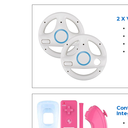
2 X 
Con
Inte