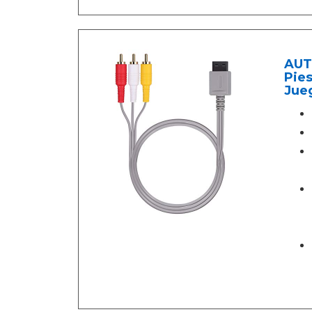
AUTO
Pies
Jue