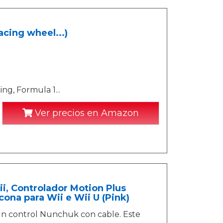
acing wheel...)
ng, Formula 1...
Ver precios en Amazon
, Controlador Motion Plus
ona para Wii e Wii U (Pink)
y un control Nunchuk con cable. Este