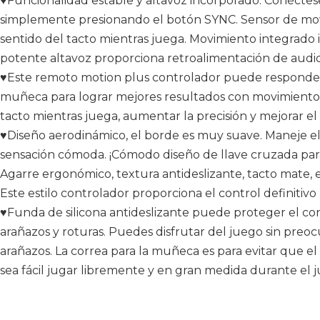
♥Funcionalidad estable y altavoz incorporado. Conéctes
simplemente presionando el botón SYNC. Sensor de mov
sentido del tacto mientras juega. Movimiento integrado i
potente altavoz proporciona retroalimentación de audio
♥Este remoto motion plus controlador puede responde
muñeca para lograr mejores resultados con movimientos
tacto mientras juega, aumentar la precisión y mejorar el
♥Diseño aerodinámico, el borde es muy suave. Maneje el b
sensación cómoda. ¡Cómodo diseño de llave cruzada para 
Agarre ergonómico, textura antideslizante, tacto mate, e
Este estilo controlador proporciona el control definitivo 
♥Funda de silicona antideslizante puede proteger el con
arañazos y roturas. Puedes disfrutar del juego sin preoc
arañazos. La correa para la muñeca es para evitar que e
sea fácil jugar libremente y en gran medida durante el 