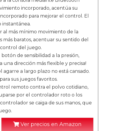
e a la consola mediante Bluetooth
imiento incorporado, acentúa su
ncorporado para mejorar el control. El
 instantánea.
r al más mínimo movimiento de la
 más baratos, acentuar su sentido del
 control del juego.
otón de sensibilidad a la presión,
una dirección más flexible y precisa!
l agarre a largo plazo no está cansado.
para sus juegos favoritos.
trol remoto contra el polvo cotidiano,
uparse por el controlador roto o los
l controlador se caiga de sus manos, que
juego.
Ver precios en Amazon