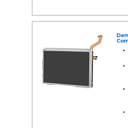
Deme
Com