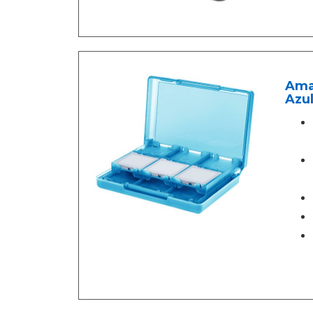
Amaz
Azu