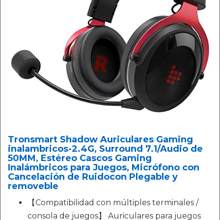
Tronsmart Shadow Auriculares Gaming
inalambricos-2.4G, Surround 7.1/Audio de
50MM, Estéreo Cascos Gaming
Inalámbricos para Juegos, Micrófono con
Cancelación de Ruidocon Plegable y
removeble
【Compatibilidad con múltiples terminales /
consola de juegos】 Auriculares para juegos