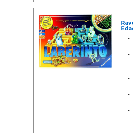
Rave
Eda