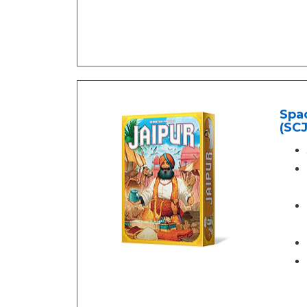
Spac
(SCJ