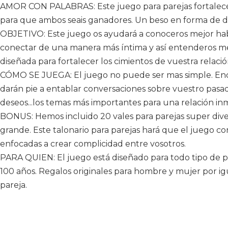
AMOR CON PALABRAS: Este juego para parejas fortalecer
para que ambos seais ganadores. Un beso en forma de d
OBJETIVO: Este juego os ayudará a conoceros mejor ha
conectar de una manera más í­ntima y así entenderos mej
diseñada para fortalecer los cimientos de vuestra relació
CÓMO SE JUEGA: El juego no puede ser mas simple. Enc
darán pie a entablar conversaciones sobre vuestro pasado
deseos...los temas más importantes para una relación in
BONUS: Hemos incluido 20 vales para parejas super diver
grande. Este talonario para parejas hará que el juego con
enfocadas a crear complicidad entre vosotros.
PARA QUIEN: El juego está diseñado para todo tipo de p
100 años. Regalos originales para hombre y mujer por igu
pareja.