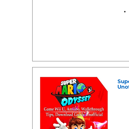
Sup
Unof