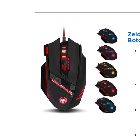
Zel
Bot