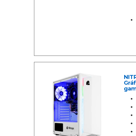
NITR
Gráf
gami