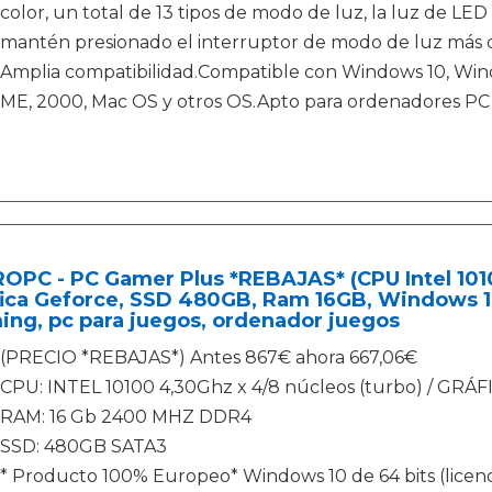
color, un total de 13 tipos de modo de luz, la luz de LED
mantén presionado el interruptor de modo de luz más d
Amplia compatibilidad.Compatible con Windows 10, Wind
ME, 2000, Mac OS y otros OS.Apto para ordenadores PC 
OPC - PC Gamer Plus *REBAJAS* (CPU Intel 10100
ica Geforce, SSD 480GB, Ram 16GB, Windows 10
ng, pc para juegos, ordenador juegos
(PRECIO *REBAJAS*) Antes 867€ ahora 667,06€
CPU: INTEL 10100 4,30Ghz x 4/8 núcleos (turbo) / GRÁF
RAM: 16 Gb 2400 MHZ DDR4
SSD: 480GB SATA3
* Producto 100% Europeo* Windows 10 de 64 bits (licenci