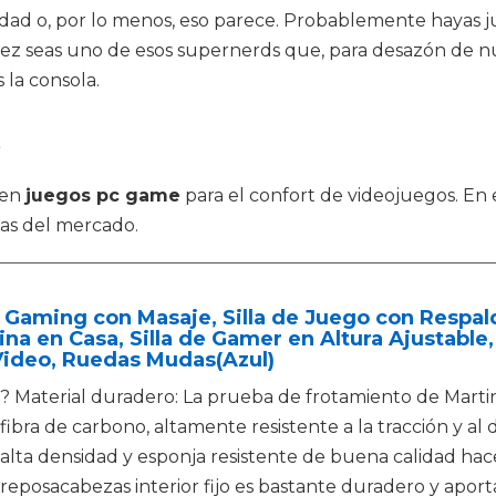
idad o, por lo menos, eso parece. Probablemente hayas j
 vez seas uno de esos supernerds que, para desazón de nu
 la consola.
e
 en
juegos pc game
para el confort de videojuegos. En 
as del mercado.
a Gaming con Masaje, Silla de Juego con Respald
ina en Casa, Silla de Gamer en Altura Ajustable,
Video, Ruedas Mudas(Azul)
? Material duradero: La prueba de frotamiento de Marti
fibra de carbono, altamente resistente a la tracción y al 
alta densidad y esponja resistente de buena calidad hace
reposacabezas interior fijo es bastante duradero y aporta