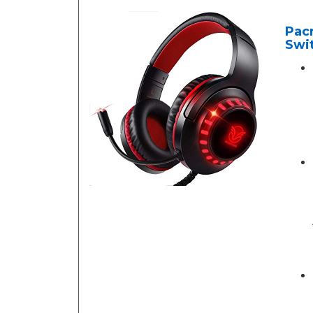
Pacr
Swi