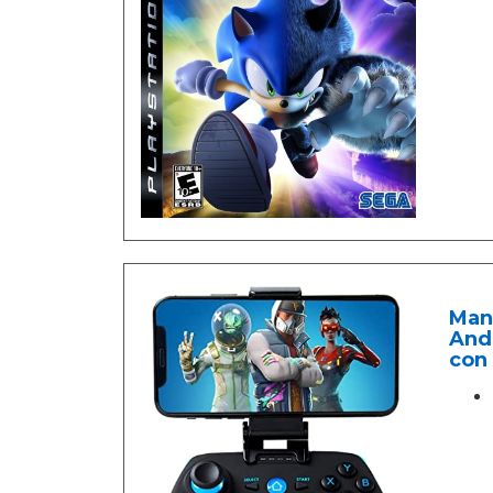
Man
And
con 