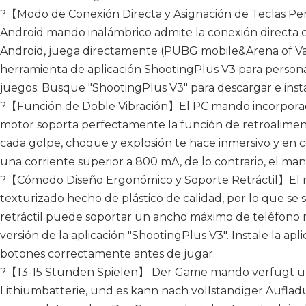
?【Modo de Conexión Directa y Asignación de Teclas Pe
Android mando inalámbrico admite la conexión directa c
Android, juega directamente (PUBG mobile&Arena of Va
herramienta de aplicación ShootingPlus V3 para personal
juegos. Busque "ShootingPlus V3" para descargar e insta
?【Función de Doble Vibración】El PC mando incorporado
motor soporta perfectamente la función de retroalimenta
cada golpe, choque y explosión te hace inmersivo y en c
una corriente superior a 800 mA, de lo contrario, el ma
?【Cómodo Diseño Ergonómico y Soporte Retráctil】El m
texturizado hecho de plástico de calidad, por lo que se
retráctil puede soportar un ancho máximo de teléfono mó
versión de la aplicación "ShootingPlus V3". Instale la apl
botones correctamente antes de jugar.
?【13-15 Stunden Spielen】 Der Game mando verfügt üb
Lithiumbatterie, und es kann nach vollständiger Aufla