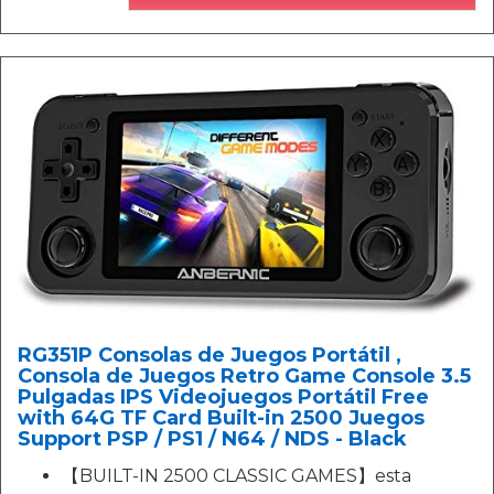
RG351P Consolas de Juegos Portátil ,
Consola de Juegos Retro Game Console 3.5
Pulgadas IPS Videojuegos Portátil Free
with 64G TF Card Built-in 2500 Juegos
Support PSP / PS1 / N64 / NDS - Black
【BUILT-IN 2500 CLASSIC GAMES】esta