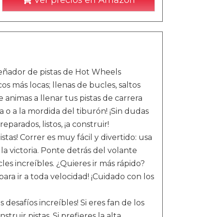
Ver precios en Amazon
eñador de pistas de Hot Wheels
cos más locas; llenas de bucles, saltos
 animas a llenar tus pistas de carrera
 o a la mordida del tiburón! ¡Sin dudas
eparados, listos, ¡a construir!
as! Correr es muy fácil y divertido: usa
 la victoria. Ponte detrás del volante
les increíbles. ¿Quieres ir más rápido?
ara ir a toda velocidad! ¡Cuidado con los
esafíos increíbles! Si eres fan de los
ruir pistas. Si prefieres la alta