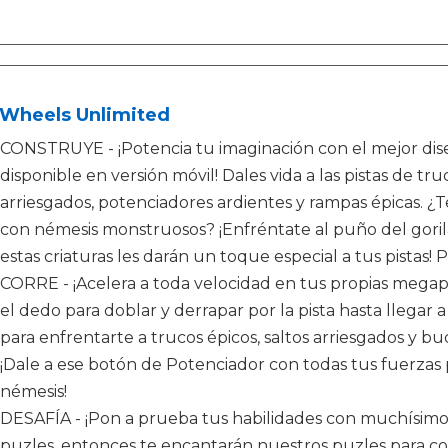
 Wheels Unlimited
CONSTRUYE - ¡Potencia tu imaginación con el mejor dis
disponible en versión móvil! Dales vida a las pistas de tru
arriesgados, potenciadores ardientes y rampas épicas. ¿Te
con némesis monstruosos? ¡Enfréntate al puño del gorila
estas criaturas les darán un toque especial a tus pistas! Pr
CORRE - ¡Acelera a toda velocidad en tus propias megapist
el dedo para doblar y derrapar por la pista hasta llegar a
para enfrentarte a trucos épicos, saltos arriesgados y buc
¡Dale a ese botón de Potenciador con todas tus fuerzas p
némesis!
DESAFÍA - ¡Pon a prueba tus habilidades con muchísimos d
puzles, entonces te encantarán nuestros puzles para const