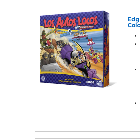
Edg
Col