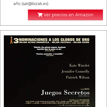
año (sat@bizak.es).
Ver precios en Amazon