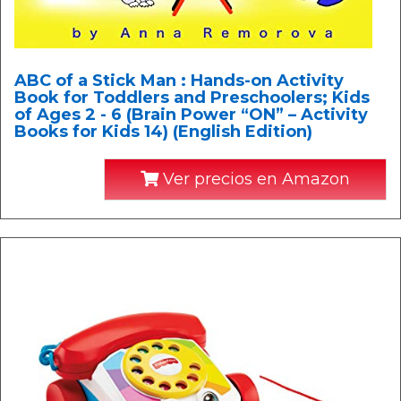
ABC of a Stick Man : Hands-on Activity
Book for Toddlers and Preschoolers; Kids
of Ages 2 - 6 (Brain Power “ON” – Activity
Books for Kids 14) (English Edition)
Ver precios en Amazon