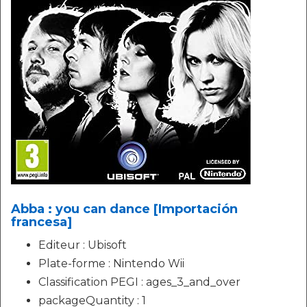
Abba : you can dance [Importación
francesa]
Editeur : Ubisoft
Plate-forme : Nintendo Wii
Classification PEGI : ages_3_and_over
packageQuantity : 1