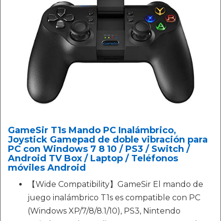
GameSir T1s Mando PC Inalámbrico,
Joystick Gamepad de doble vibración para
PC con Windows 7 8 10 / PS3 / Switch /
Android TV Box / Laptop / Teléfonos
móviles Android
【Wide Compatibility】GameSir El mando de
juego inalámbrico T1s es compatible con PC
(Windows XP/7/8/8.1/10), PS3, Nintendo