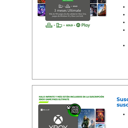
Susc
susc