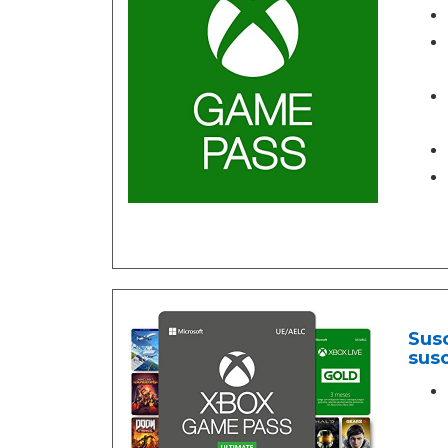
Susc
susc