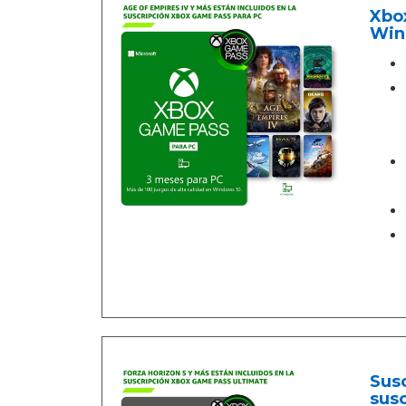
Xbox
Win
Susc
susc