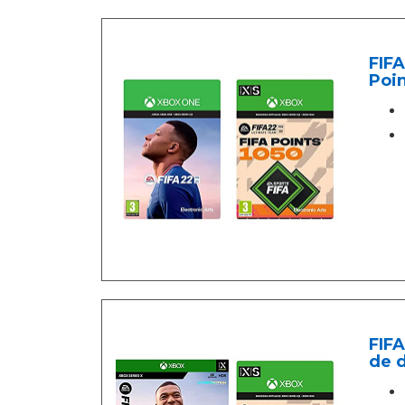
FIFA
Poin
FIFA
de 