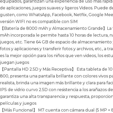
equipados, garantizan una experiencia de uso más rápida
de aplicaciones, juegos suaves y ligeros Videos. Puede 
gusten, como WhatsApp, Facebook, Netflix, Google Meet
versión WIFI no es compatible con SIM
【Batería de 8000 mAh y Almacenamiento Grande】La ta
mAh incorporada le permite hasta 10 horas de lectura, na
juegos, etc. Tiene 64 GB de espacio de almacenamiento y
fotos y aplicaciones y transferir fotos y archivos, etc., a
es la mejor opción para los niños que ven videos, los est
juegan juegos
【Pantalla HD 2.5D y Más Receptiva】 Esta tableta de 10 
800, presenta una pantalla brillante con colores vivos p
realista, brinda una imagen más brillante y clara para faci
IPS de vidrio curvo 2.5D con resistencia a los arañazos de
garantiza una alta transparencia y respuesta, proporcio
películas y juegos
【Más Funcional】 M7 cuenta con cámara dual (5 MP + 8 M