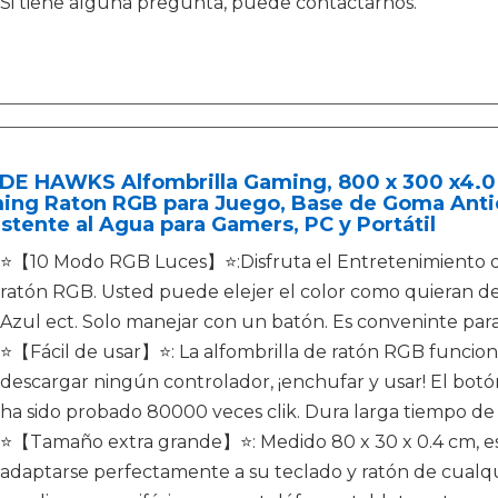
Si tiene alguna pregunta, puede contactarnos.
DE HAWKS Alfombrilla Gaming, 800 x 300 x4.0 
ing Raton RGB para Juego, Base de Goma Antid
stente al Agua para Gamers, PC y Portátil
⭐【10 Modo RGB Luces】⭐:Disfruta el Entretenimiento de
ratón RGB. Usted puede elejer el color como quieran de
Azul ect. Solo manejar con un batón. Es conveninte pa
⭐【Fácil de usar】⭐: La alfombrilla de ratón RGB funcion
descargar ningún controlador, ¡enchufar y usar! El botó
ha sido probado 80000 veces clik. Dura larga tiempo de 
⭐【Tamaño extra grande】⭐: Medido 80 x 30 x 0.4 cm, es
adaptarse perfectamente a su teclado y ratón de cualq