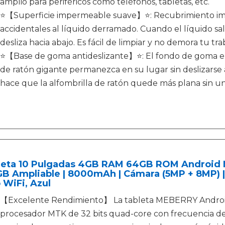
amplio para periféricos como teléfonos, tabletas, etc.
⭐【Superficie impermeable suave】⭐: Recubrimiento im
accidentales al líquido derramado. Cuando el líquido sal
desliza hacia abajo. Es fácil de limpiar y no demora tu tr
⭐【Base de goma antideslizante】⭐: El fondo de goma en
de ratón gigante permanezca en su lugar sin deslizarse 
hace que la alfombrilla de ratón quede más plana sin un
leta 10 Pulgadas 4GB RAM 64GB ROM Android M
B Ampliable | 8000mAh | Cámara (5MP + 8MP) |
 WiFi, Azul
【Excelente Rendimiento】 La tableta MEBERRY Android 
procesador MTK de 32 bits quad-core con frecuencia de