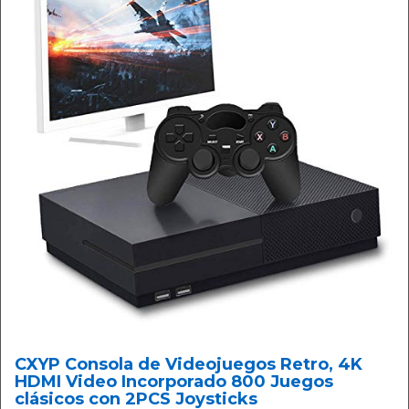
CXYP Consola de Videojuegos Retro, 4K
HDMI Video Incorporado 800 Juegos
clásicos con 2PCS Joysticks