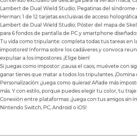
Contenido exclusivo de descarga para la versión física; 
Lambert de Dual Wield Studio; Pegatinas del síndrome d
Herman; 1 de 12 tarjetas exclusivas de acceso holográfi
Lambert de Dual Wield Studio; Póster del mapa de Skel
para 6 fondos de pantalla de PC y smartphone diseñados
Tu vida como tripulante: completa todas tus tareas en l
impostores! Informa sobre los cadáveres y convoca reun
expulsar a los impostores. ¡Elige bien!
Si juegas como impostor: ¡causa el caos, muévete con sigi
ganar tienes que matar a todos los tripulantes. ¡Domina e
Personalización: ¡juega como quieras! Añade más impostor
más. Y con estilo, porque puedes elegir tu color, tu traje
Conexión entre plataformas: ¡juega con tus amigos sin im
Nintendo Switch, PC, Android o iOS!