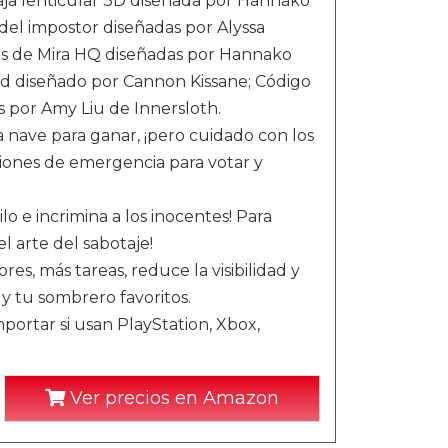
Caja lenticular 3D diseñada por Hannako
el impostor diseñadas por Alyssa
cas de Mira HQ diseñadas por Hannako
d diseñado por Cannon Kissane; Código
 por Amy Liu de Innersloth.
a nave para ganar, ¡pero cuidado con los
iones de emergencia para votar y
lo e incrimina a los inocentes! Para
l arte del sabotaje!
es, más tareas, reduce la visibilidad y
 y tu sombrero favoritos.
portar si usan PlayStation, Xbox,
Ver precios en Amazon