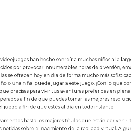
s videojuegos han hecho sonreír a muchos niños a lo larg
idos por provocar innumerables horas de diversión, emoc
las se ofrecen hoy en día de forma mucho más sofisticad
ño o una niña, puede jugar a este juego. ¡Con lo que con
as que precisas para vivir tus aventuras preferidas en pl
 esperados a fin de que puedas tomar las mejores resoluci
 juego a fin de que estés al día en todo instante.
amientos hasta los mejores títulos que están por venir,
oticias sobre el nacimiento de la realidad virtual. Algun