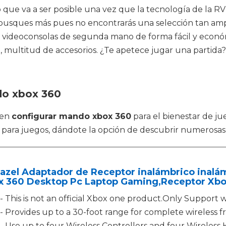
lo que va a ser posible una vez que la tecnología de la
No busques más pues no encontrarás una selección tan am
 videoconsolas de segunda mano de forma fácil y económi
o, multitud de accesorios. ¿Te apetece jugar una partida? 
do xbox 360
 en
configurar mando xbox 360
para el bienestar de ju
s para juegos, dándote la opción de descubrir numerosa
zel Adaptador de Receptor inalámbrico inalám
x 360 Desktop Pc Laptop Gaming,Receptor Xbo
- This is not an official Xbox one product.Only Support 
- Provides up to a 30-foot range for complete wireless 
- Use up to four Wireless Controllers and four Wireless