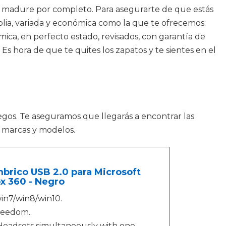
 RV madure por completo. Para asegurarte de que estás
plia, variada y económica como la que te ofrecemos:
ca, en perfecto estado, revisados, con garantía de
Es hora de que te quites los zapatos y te sientes en el
egos. Te aseguramos que llegarás a encontrar las
s marcas y modelos.
brico USB 2.0 para Microsoft
x 360 - Negro
win7/win8/win10.
freedom.
 Headsets simultaneously with one