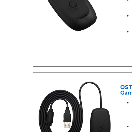
OST
Gam