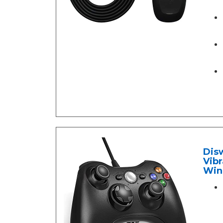
Dis
Vib
Wind