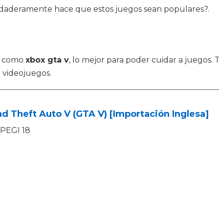
rdaderamente hace que estos juegos sean populares?.
os como
xbox gta v
, lo mejor para poder cuidar a juegos.
a videojuegos.
d Theft Auto V (GTA V) [Importación Inglesa]
PEGI 18