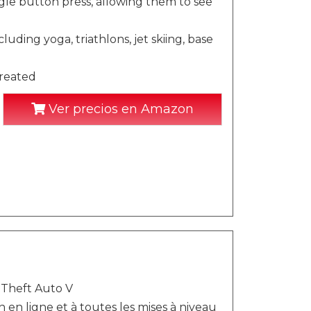
gle button press, allowing them to see
cluding yoga, triathlons, jet skiing, base
created
Ver precios en Amazon
 Theft Auto V
en ligne et à toutes les mises à niveau