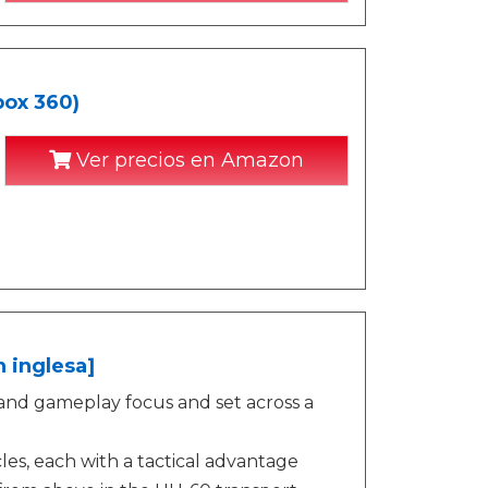
box 360)
Ver precios en Amazon
 inglesa]
 and gameplay focus and set across a
cles, each with a tactical advantage