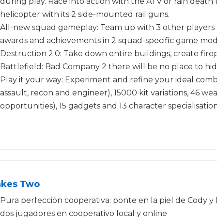
during play. Race into action with the ATV or rain deat
helicopter with its 2 side-mounted rail guns.
All-new squad gameplay: Team up with 3 other players a
awards and achievements in 2 squad-specific game mo
Destruction 2.0: Take down entire buildings, create firepo
Battlefield: Bad Company 2 there will be no place to hid
Play it your way: Experiment and refine your ideal comba
assault, recon and engineer), 15000 kit variations, 46 w
opportunities), 15 gadgets and 13 character specialisatio
Takes Two
Pura perfección cooperativa: ponte en la piel de Cody 
dos jugadores en cooperativo local y online