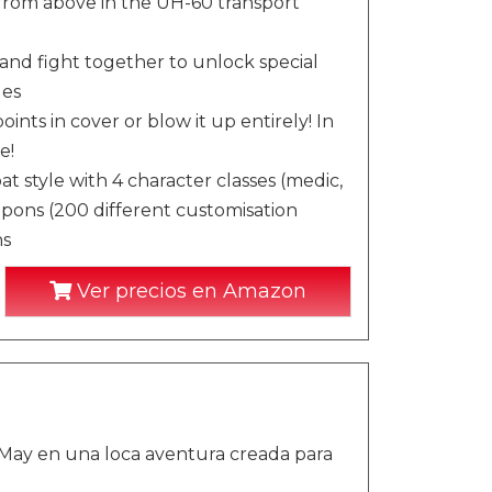
h from above in the UH-60 transport
nd fight together to unlock special
des
ints in cover or blow it up entirely! In
e!
t style with 4 character classes (medic,
eapons (200 different customisation
ns
Ver precios en Amazon
y May en una loca aventura creada para