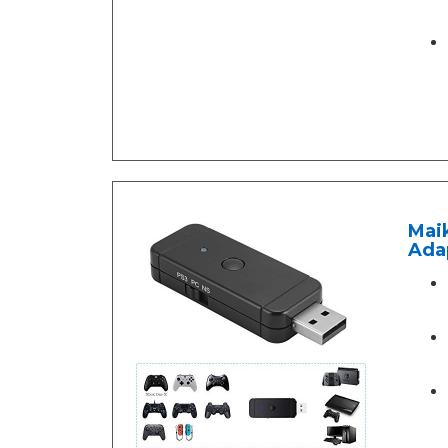
Maik
Ada