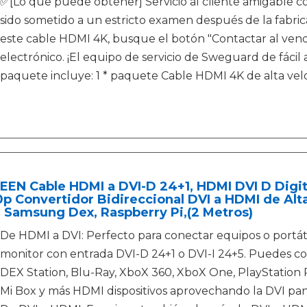
✅[Lo que puede obtener] Servicio al cliente amigable 
sido sometido a un estricto examen después de la fabric
este cable HDMI 4K, busque el botón "Contactar al ven
electrónico. ¡El equipo de servicio de Sweguard de fácil
paquete incluye: 1 * paquete Cable HDMI 4K de alta vel
EN Cable HDMI a DVI-D 24+1, HDMI DVI D Digit
p Convertidor Bidireccional DVI a HDMI de Alt
 Samsung Dex, Raspberry Pi,(2 Metros)
De HDMI a DVI: Perfecto para conectar equipos o portát
monitor con entrada DVI-D 24+1 o DVI-I 24+5. Puedes co
DEX Station, Blu-Ray, XboX 360, XboX One, PlayStation P
Mi Box y más HDMI dispositivos aprovechando la DVI pan