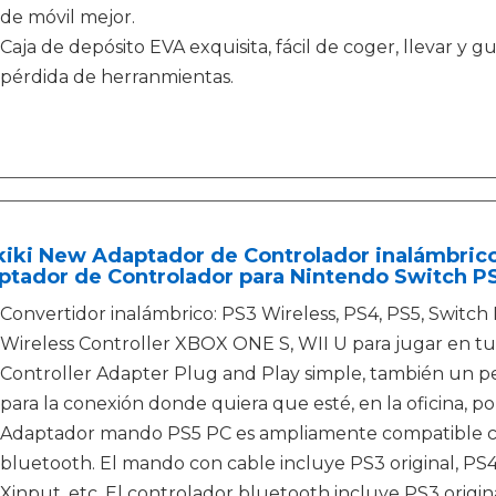
de móvil mejor.
Caja de depósito EVA exquisita, fácil de coger, llevar y g
pérdida de herranmientas.
iki New Adaptador de Controlador inalámbrico 
ptador de Controlador para Nintendo Switch 
Convertidor inalámbrico: PS3 Wireless, PS4, PS5, Switc
Wireless Controller XBOX ONE S, WII U para jugar en t
Controller Adapter Plug and Play simple, también un p
para la conexión donde quiera que esté, en la oficina, p
Adaptador mando PS5 PC es ampliamente compatible co
bluetooth. El mando con cable incluye PS3 original, P
Xinput, etc. El controlador bluetooth incluye PS3 origina