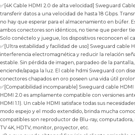
✅[4K Cable HDMI 2.0 de alta velocidad] Sweguard Cable
transferir datos a una velocidad de hasta 18 Gbps. Trans
no hay que esperar para el almacenamiento en búfer. 
ambos conectores son idénticos, no tiene que perder tiem
Solo conéctelo y juegue, los dispositivos reconocen el ca
✅[Ultra estabilidad y facilidad de uso] Sweguard cable 
interferencia electromagnética y reducir la relación seña
estable. Sin pérdida de imagen, parpadeo de la pantalla, 
enciende/apaga la luz. El cable hdmi Sweguard con dise
conectores chapados en oro poseen una vida útil prolo
✅[Compatibilidad incomparable] Sweguard cable HDMI 4
HDMI 2.0 es ampliamente compatible con versiones anteri
HDMI 1.1). Un cable HDMI satisface todas sus necesidade
modo espejo y el modo extendido, brinda mucha comodida
compatibles son reproductor de Blu-ray, computadora, 
TV 4K, HDTV, monitor, proyector, etc.