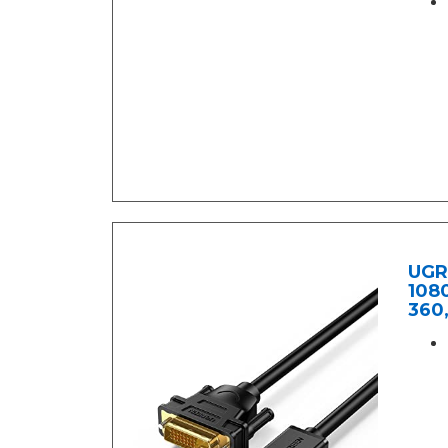
UGRE
1080
360,