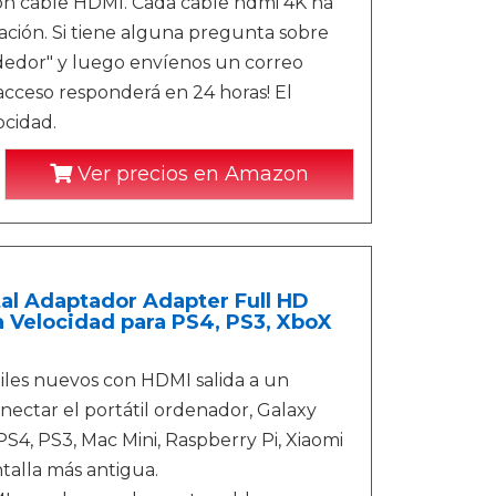
con cable HDMI. Cada cable hdmi 4K ha
ación. Si tiene alguna pregunta sobre
dedor" y luego envíenos un correo
 acceso responderá en 24 horas! El
ocidad.
Ver precios en Amazon
al Adaptador Adapter Full HD
a Velocidad para PS4, PS3, XboX
iles nuevos con HDMI salida a un
nectar el portátil ordenador, Galaxy
S4, PS3, Mac Mini, Raspberry Pi, Xiaomi
talla más antigua.