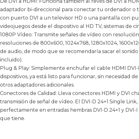
De DVI a HDMI: Funciona también al revés de DVI a HDM
adaptador bi-direccional para conectar tu ordenador o 
con puerto DVI a un televisor HD o una pantalla con pu
videojuegos desde el dispositivo al HD TV, sistemas de cin
1080P Vídeo: Transmite señales de vídeo con resolución
resoluciones de 800x600, 1024x768, 1280x1024, 1600x120
de audio, de modo que se recomendaría sacar el sonido
incluido).
Plug & Play: Simplemente enchufar el cable HDMI DVI
dispositivos, ya está listo para funcionar, sin necesidad
otros adaptadores adicionales.
Conectores de Calidad: Lleva conectores HDMI y DVI ch
transmisión de señal de vídeo. El DVI-D 24+1 Single Link,
perfectamente en entradas hembras DVI-D 24+1 y DVI-I 24
que tiene.