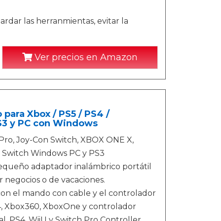
uardar las herranmientas, evitar la
Ver precios en Amazon
para Xbox / PS5 / PS4 /
PS3 y PC con Windows
h Pro, Joy-Con Switch, XBOX ONE X,
u Switch Windows PC y PS3
equeño adaptador inalámbrico portátil
or negocios o de vacaciones.
n el mando con cable y el controlador
S4, Xbox360, XboxOne y controlador
l, PS4, WiiU y Switch Pro Controller,