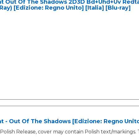
t Out Of The Shadows 2D3D Bd+Uhd+Uv Redtag
Ray) [Edizione: Regno Unito] [Italia] [Blu-ray]
 - Out Of The Shadows [Edizione: Regno Unito]
Polish Release, cover may contain Polish text/markings. 