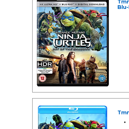
Tmn
Blu-
Tmnt