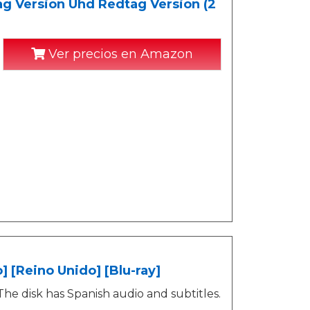
 Version Uhd Redtag Version (2
Ver precios en Amazon
 [Reino Unido] [Blu-ray]
The disk has Spanish audio and subtitles.