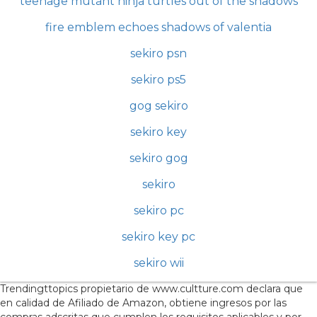
teenage mutant ninja turtles out of the shadows
fire emblem echoes shadows of valentia
sekiro psn
sekiro ps5
gog sekiro
sekiro key
sekiro gog
sekiro
sekiro pc
sekiro key pc
sekiro wii
Trendingttopics propietario de www.cultture.com declara que
en calidad de Afiliado de Amazon, obtiene ingresos por las
compras adscritas que cumplen los requisitos aplicables y por