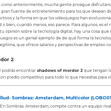
es como anteriormente, mucha gente prosigue disfrutan
a gran fuente de entretenimiento para los que desean de
tractivos y la forma en que los videojuegos han evolucio
d o bien, cuando menos, eso parece. Para algunos, es el m
 tu opinión sobre la tecnología digital, hay una cosa qu
juegos es un genial ejemplo de de qué forma la tecnolo
 legítima, que ofrece salarios y perspectivas de empleo 
dor 2
ál podrás encontrar
shadows of mordor 2
que tengan la
con predio competitivo para todo lo que necesitas para v
llud- Sombras: Amsterdam, Multicolor (LOBO01
En Sombras: Amsterdam, compite contra un equipo rival p