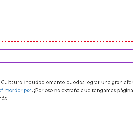
Cultture, indudablemente puedes lograr una gran oferta
of mordor ps4
. ¡Por eso no extraña que tengamos página
más.