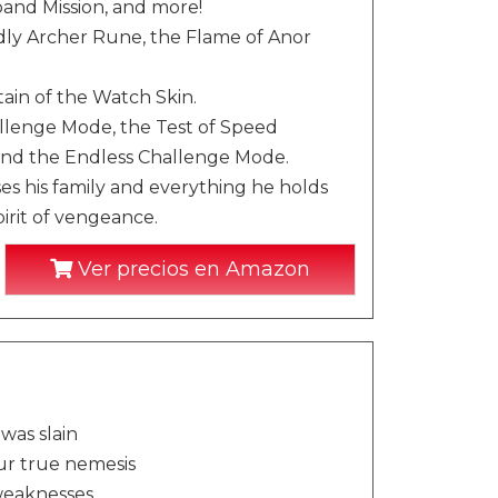
and Mission, and more!
ly Archer Rune, the Flame of Anor
ain of the Watch Skin.
llenge Mode, the Test of Speed
and the Endless Challenge Mode.
ses his family and everything he holds
irit of vengeance.
Ver precios en Amazon
was slain
ur true nemesis
 weaknesses