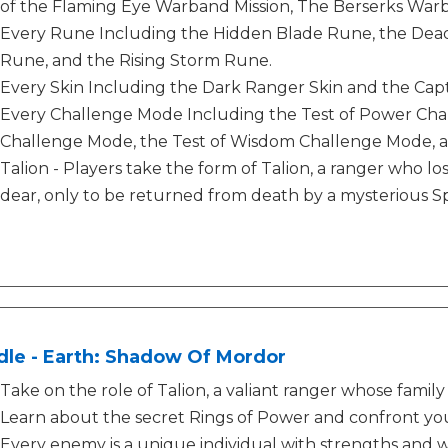
of the Flaming Eye Warband Mission, The Berserks Warb
Every Rune Including the Hidden Blade Rune, the Dead
Rune, and the Rising Storm Rune.
Every Skin Including the Dark Ranger Skin and the Capt
Every Challenge Mode Including the Test of Power Cha
Challenge Mode, the Test of Wisdom Challenge Mode, 
Talion - Players take the form of Talion, a ranger who lo
dear, only to be returned from death by a mysterious Sp
dle - Earth: Shadow Of Mordor
Take on the role of Talion, a valiant ranger whose family 
Learn about the secret Rings of Power and confront yo
Every enemy is a unique individual with strengths and