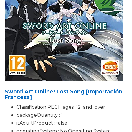
Sword Art Online: Lost Song [Importación
Francesa]
Classification PEGI : ages_12_and_over
packageQuantity : 1
isAdultProduct : false
operatingSystem : No Operating System