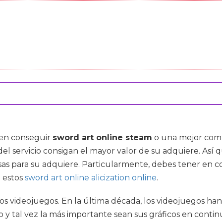
o en conseguir
sword art online steam
o una mejor compr
l servicio consigan el mayor valor de su adquiere. Así 
sas para su adquiere. Particularmente, debes tener en 
 estos
sword art online alicization online
.
e los videojuegos. En la última década, los videojuegos
 y tal vez la más importante sean sus gráficos en contin