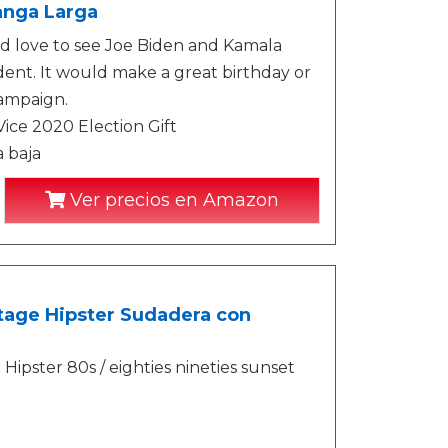
anga Larga
d love to see Joe Biden and Kamala
dent. It would make a great birthday or
campaign.
ice 2020 Election Gift
a baja
Ver precios en Amazon
tage Hipster Sudadera con
ipster 80s / eighties nineties sunset