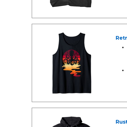
Ret
Rus