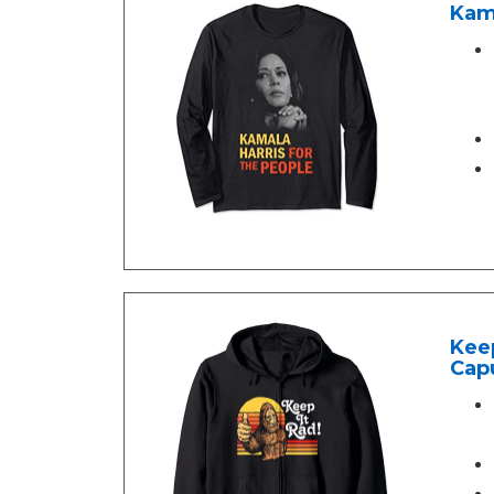
Kam
Keep
Cap