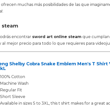
os ofrecen muchas más posibilidades de las que imaginamo
!.
e steam
 podrás encontrar
sword art online steam
que cumplan lo
 al mejor precio para todo lo que requieres para videoj
eng Shelby Cobra Snake Emblem Men's T Shirt 
ckL
100% Cotton
Machine Wash
Regular Fit
Short Sleeve
Available in sizes S to 3XL, this t shirt makes for a gre