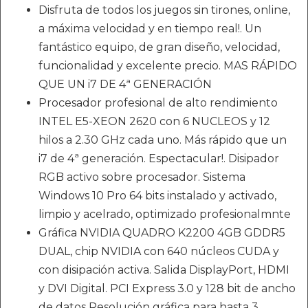
Disfruta de todos los juegos sin tirones, online,
a máxima velocidad y en tiempo real!. Un
fantástico equipo, de gran diseño, velocidad,
funcionalidad y excelente precio. MAS RÁPIDO
QUE UN i7 DE 4ª GENERACIÓN
Procesador profesional de alto rendimiento
INTEL E5-XEON 2620 con 6 NUCLEOS y 12
hilos a 2.30 GHz cada uno. Más rápido que un
i7 de 4ª generación. Espectacular!. Disipador
RGB activo sobre procesador. Sistema
Windows 10 Pro 64 bits instalado y activado,
limpio y acelrado, optimizado profesionalmnte
Gráfica NVIDIA QUADRO K2200 4GB GDDR5
DUAL, chip NVIDIA con 640 núcleos CUDA y
con disipación activa. Salida DisplayPort, HDMI
y DVI Digital. PCI Express 3.0 y 128 bit de ancho
de datos Resolución gráfica para hasta 3