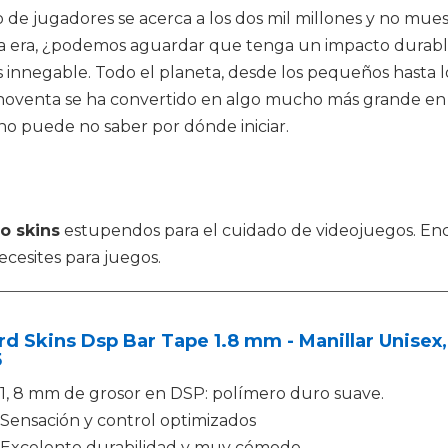
e jugadores se acerca a los dos mil millones y no muest
va era, ¿podemos aguardar que tenga un impacto durabl
s innegable. Todo el planeta, desde los pequeños hasta lo
oventa se ha convertido en algo mucho más grande en l
no puede no saber por dónde iniciar.
ro skins
estupendos para el cuidado de videojuegos. Enc
ecesites para juegos.
rd Skins Dsp Bar Tape 1.8 mm - Manillar Unisex,
5
1, 8 mm de grosor en DSP: polímero duro suave.
Sensación y control optimizados
Excelente durabilidad y muy cómodo.