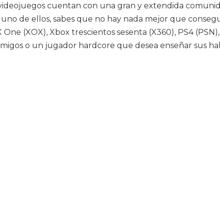
Los videojuegos cuentan con una gran y extendida comun
es uno de ellos, sabes que no hay nada mejor que consegu
ne (XOX), Xbox trescientos sesenta (X360), PS4 (PSN), 
amigos o un jugador hardcore que desea enseñar sus hab