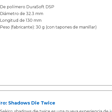
De polímero DuraSoft DSP
Diámetro de 32.3 mm
Longitud de 130 mm
Peso (fabricante): 30 g (con tapones de manillar)
iro: Shadows Die Twice
Sekiro: shadows die twice es una nueva experiencia de 