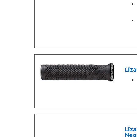
Liza
Liza
Neg