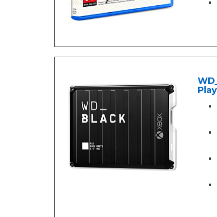
WD_
Play