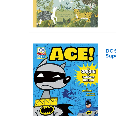
DC 
Supe