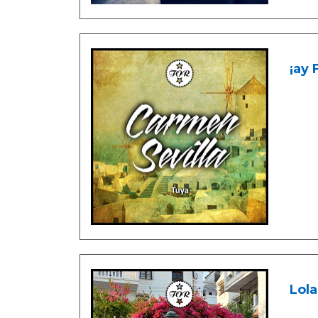
¡ay 
Lol