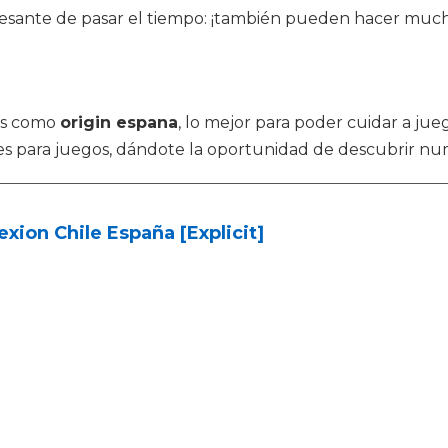
resante de pasar el tiempo: ¡también pueden hacer mucha
os como
origin espana
, lo mejor para poder cuidar a ju
ites para juegos, dándote la oportunidad de descubrir nu
xion Chile España [Explicit]