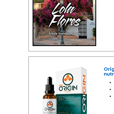
Orig
nutr