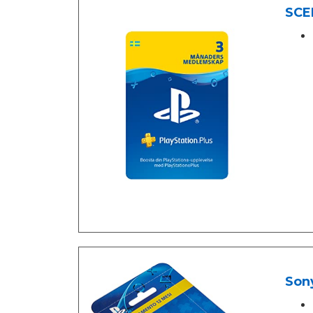
SCEE
Sony