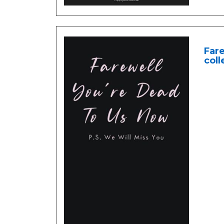
Fare
coll