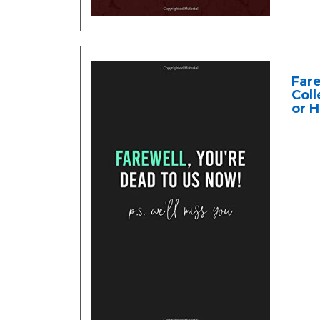
Fare
Col
or 