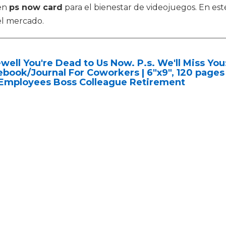
 en
ps now card
para el bienestar de videojuegos. En es
el mercado.
well You're Dead to Us Now. P.s. We'll Miss Yo
book/Journal For Coworkers | 6"x9", 120 pages 
 Employees Boss Colleague Retirement