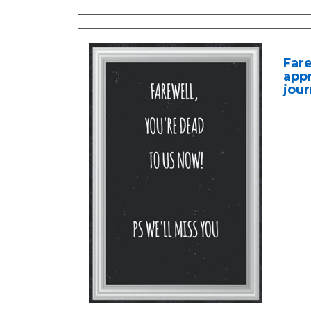
Fare
appr
jour