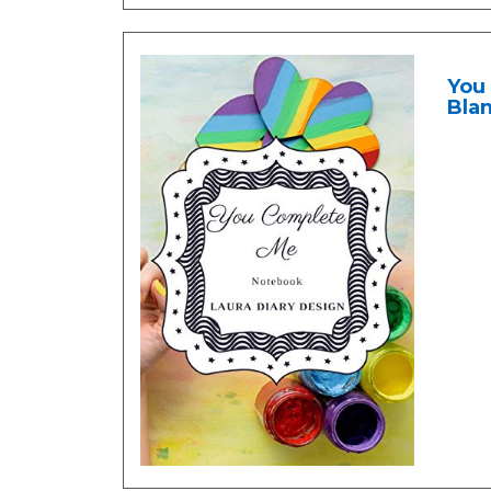
You 
Blan