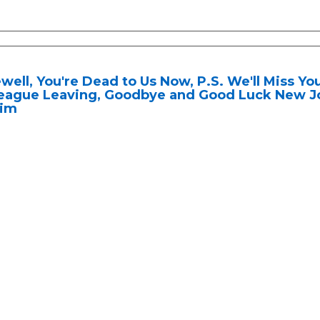
well, You're Dead to Us Now, P.S. We'll Miss Yo
league Leaving, Goodbye and Good Luck New Jo
Him