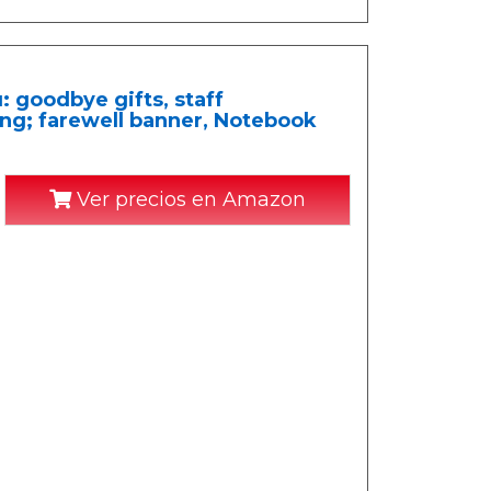
: goodbye gifts, staff
ing; farewell banner, Notebook
Ver precios en Amazon