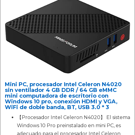
Mini PC, procesador Intel Celeron N4020
sin ventilador 4 GB DDR / 64 GB eMMC
mini computadora de escritorio con
Windows 10 pro, conexión HDMI y VGA,
WiFi de doble banda, BT, USB 3.0 * 3
【Procesador Intel Celeron N4020】 El sistema
Windows 10 Pro preinstalado en mini PC, es
adecuado para el procesador Intel Celeron