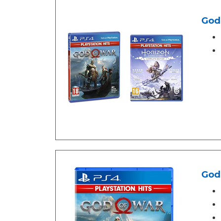
God 
God 