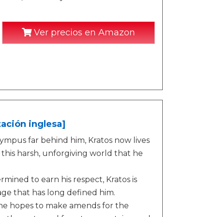
Ver precios en Amazon
tación inglesa]
ympus far behind him, Kratos now lives
n this harsh, unforgiving world that he
mined to earn his respect, Kratos is
ge that has long defined him.
, he hopes to make amends for the