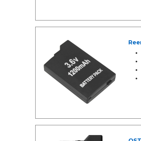
Ree
OSTE