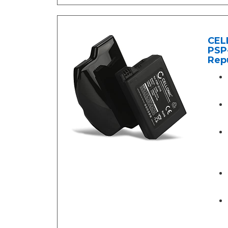
CEL
PSP-
Repu