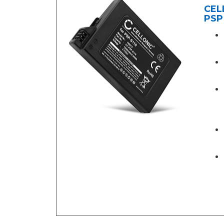
CELL
PSP 