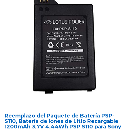
Reemplazo del Paquete de Batería PSP-
S110, Batería de Iones de Litio Recargable
1200mAh 3,7V 4,44Wh PSP S110 para Sony