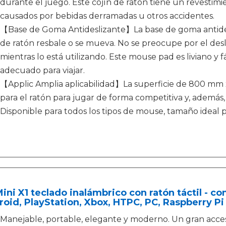
durante el juego. Este cojín de ratón tiene un revestim
causados ​​por bebidas derramadas u otros accidentes.
【Base de Goma Antideslizante】La base de goma antidesl
de ratón resbale o se mueva. No se preocupe por el desli
mientras lo está utilizando. Este mouse pad es liviano y fá
adecuado para viajar.
【Applic Amplia aplicabilidad】La superficie de 800 mm 
para el ratón para jugar de forma competitiva y, además, 
Disponible para todos los tipos de mouse, tamaño ideal pa
Mini X1 teclado inalámbrico con ratón táctil - 
oid, PlayStation, Xbox, HTPC, PC, Raspberry Pi
Manejable, portable, elegante y moderno. Un gran acces