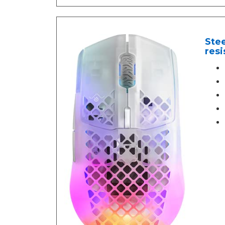
Stee
resi