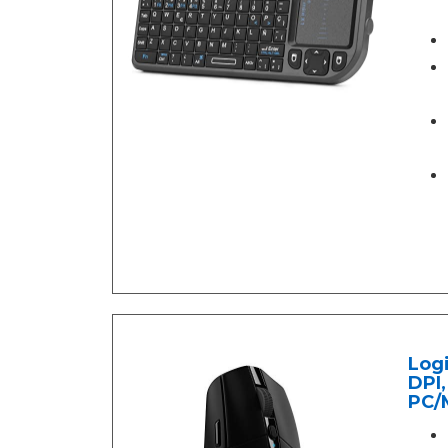
Log
DPI,
PC/