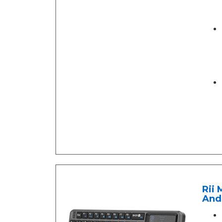
Rii 
Andr