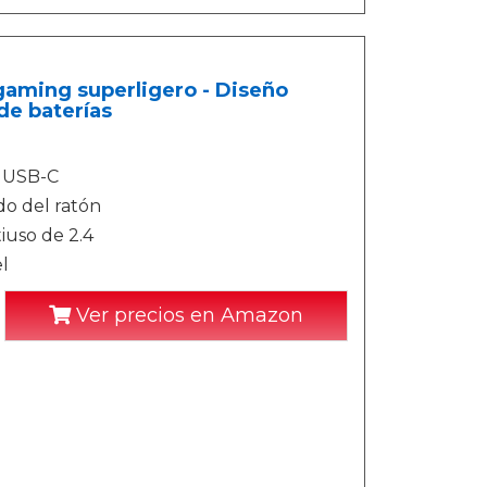
 gaming superligero - Diseño
de baterías
a USB-C
do del ratón
iuso de 2.4
l
Ver precios en Amazon