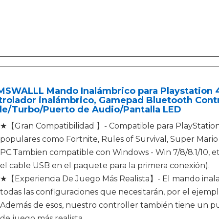
MSWALLL Mando Inalámbrico para Playstation 4
rolador inalámbrico, Gamepad Bluetooth Contr
le/Turbo/Puerto de Audio/Pantalla LED
★【Gran Compatibilidad 】- Compatible para PlayStation 
populares como Fortnite, Rules of Survival, Super Mari
PC.Tambien compatible con Windows - Win 7/8/8.1/10, etc.
el cable USB en el paquete para la primera conexión).
★【Experiencia De Juego Más Realista】- El mando inala
todas las configuraciones que necesitarán, por el ejemplo
Además de esos, nuestro controller también tiene un pu
de juego más realista.