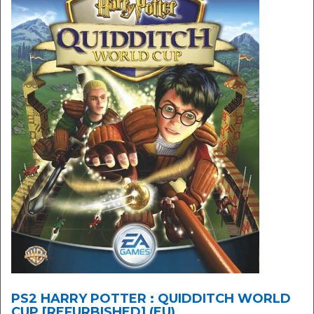
PS2 HARRY POTTER : QUIDDITCH WORLD
CUP [REFURBISHED] (EU)