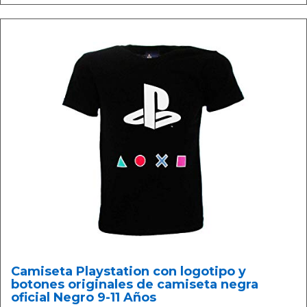
Camiseta Playstation con logotipo y
botones originales de camiseta negra
oficial Negro 9-11 Años