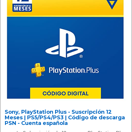
Sony, PlayStation Plus - Suscripción 12
Meses | PS5/PS4/PS3 | Código de descarga
PSN - Cuenta española