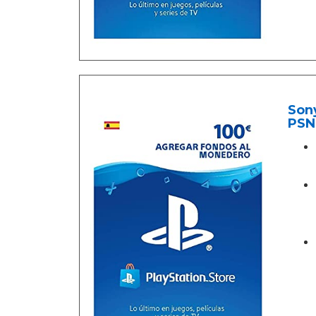
Sony
PSN