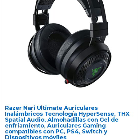
Razer Nari Ultimate Auriculares
Inalámbricos Tecnología HyperSense, THX
Spatial Audio, Almohadillas con Gel de
enfriamiento, Auriculares Gaming
compatibles con PC, PS4, Switch y
Dispositivos móviles