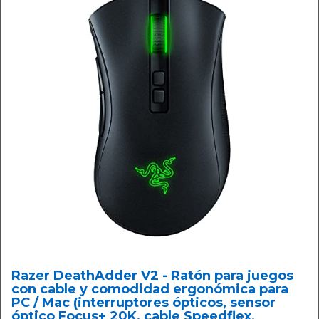
Razer DeathAdder V2 - Ratón para juegos
con cable y comodidad ergonómica para
PC / Mac (interruptores ópticos, sensor
óptico Focus+ 20K, cable Speedflex,