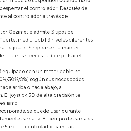
ará en modo de suspensión cuando no lo
a despertar el controlador. Después de
te al controlador a través de
or Gezimetie admite 3 tipos de
. Fuerte, medio, débil 3 niveles diferentes
ncia de juego. Simplemente mantén
de botón, sin necesidad de pulsar el
á equipado con un motor doble, se
/70%/30%/0%) según sus necesidades.
acia arriba o hacia abajo, a
. El joystick 3D de alta precisión te
ealismo.
ncorporada, se puede usar durante
amente cargada. El tiempo de carga es
e 5 min, el controlador cambiará