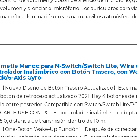
control de volumen y botón de silencio de micrófono, qu
volumen y silenciar el micrófono. Los auriculares para 
magnífica iluminación crea una maravillosa atmósfera d
metie Mando para N-Switch/Switch Lite, Wirele
trolador Inalámbrico con Botón Trasero, con W
ck/6-Axis Gyro
【Nuevo Diseño de Botón Trasero Actualizado】Este mand
botón de retroceso actualizado 2021. Hay 4 botones de 
la parte posterior. Compatible con Switch/Switch Lit
CABLE USB CON PC). El controlador inalámbrico adopta 
5.0, distancia de transmisión dentro de 10 m.
【One-Botón Wake-Up Función】 Después de conectar al 