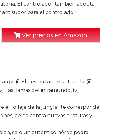
tería. El controlador también adopta
 antisudor para el controlador
Ver precios en Amazon
rga: (i) El despertar de la Jungla, (ii)
iv) Las llamas del inframundo, (v)
el follaje de la jungla: ¡te corresponde
siones, pelea contra nuevas criaturas y
elan, solo un auténtico héroe podrá