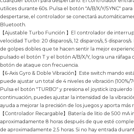
cualquier botón para despertarlo. El controlador entr
utilices durante 60s. Pulsa el botón "A/B/X/Y/SYNC" par
despertarse, el controlador se conectará automáticamen
Bluetooth.
【Ajustable Turbo Función 】El controlador de interrupt
velocidad Turbo: 20 disparos/s, 12 disparos/s, 5 disparos/s
de golpes dobles que te hacen sentir la mejor experie
pulsado el botón T y el botón A/B/X/Y, logra una ráfaga 
botón de ataque con frecuencia.
【6-Axis Gyro & Doble Vibración】Este switch mando est
puede ajustar un total de 4 niveles de vibración (100%
Pulsa el botón "TURBO" y presiona el joystick izquierdo h
continuación, puedes ajustar la intensidad de la vibración
ayuda a mejorar la precisión de los juegos y aporta más r
【Controlador Recargable】Batería de litio de 500 mA i
aproximadamente 8 horas después de que esté complet
de aproximadamente 2.5 horas. Si no hay entrada durant