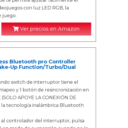
e te permite ajustar fácilmente el
videojuegos con luz LED RGB, la
e juego.
Ver precios en Amazon
ss Bluetooth pro Controller
ake-Up Function/Turbo/Dual
o switch de interruptor tiene el
mapeo y 1 botón de resincronización en
e/PC (SOLO APOYE LA CONEXIÓN DE
la tecnología inalámbrica Bluetooth
controlador del interruptor, pulsa