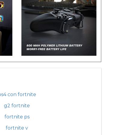
ps4 con fortnite
g2 fortnite
fortnite ps
fortnite v