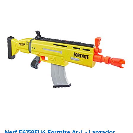
Nerf E6158EU4 Fortnite Ar-L - Lanzador,