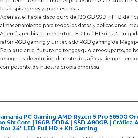
El potente rendimiento del procesador AMD Athlon 3000
tus inspiraciones y grandes ideas.
Además, el fiable disco duro de 120 GB SSD + 1 TB de T
almacenamiento para todos los datos y aplicaciones imp
Además, recibirás un monitor LED Full HD de 24 pulgad
ratón RGB gaming y un teclado RGB gaming de Megapo
Para que en el futuro no tengas que preocuparte, te ben
recogida y devolución durante dos años y siempre enco
competente de nuestra propia empresa.
amania PC Gaming AMD Ryzen 5 Pro 5650G Or
o Six Core | 16GB DDR4 | SSD 480GB | Gráfica
tor 24" LED Full HD + Kit Gaming