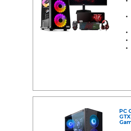
PC 
GTX
Gam