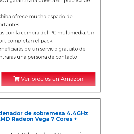
G garantiza la puesta en práctica de
oshiba ofrece mucho espacio de
ortantes.
as con la compra del PC multimedia. Un
rt completan el pack.
eficiarás de un servicio gratuito de
ntrarás una persona de contacto
Ver precios en Amazon
denador de sobremesa 4.4GHz
 AMD Radeon Vega 7 Cores +