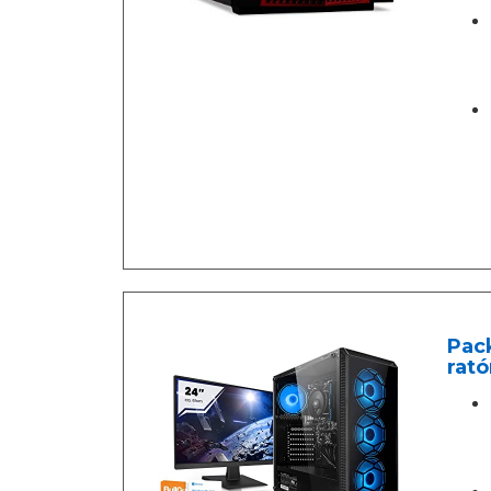
Pac
rat