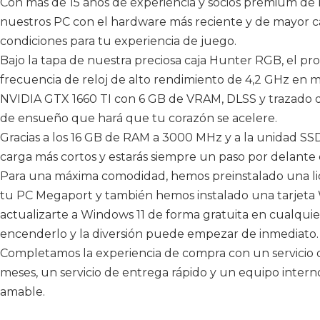
Con más de 15 años de experiencia y socios premium de
nuestros PC con el hardware más reciente y de mayor ca
condiciones para tu experiencia de juego.
Bajo la tapa de nuestra preciosa caja Hunter RGB, el 
frecuencia de reloj de alto rendimiento de 4,2 GHz en 
NVIDIA GTX 1660 TI con 6 GB de VRAM, DLSS y trazado de
de ensueño que hará que tu corazón se acelere.
Gracias a los 16 GB de RAM a 3000 MHz y a la unidad SSD
carga más cortos y estarás siempre un paso por delante d
Para una máxima comodidad, hemos preinstalado una li
tu PC Megaport y también hemos instalado una tarjeta 
actualizarte a Windows 11 de forma gratuita en cualqu
encenderlo y la diversión puede empezar de inmediato.
Completamos la experiencia de compra con un servicio 
meses, un servicio de entrega rápido y un equipo intern
amable.