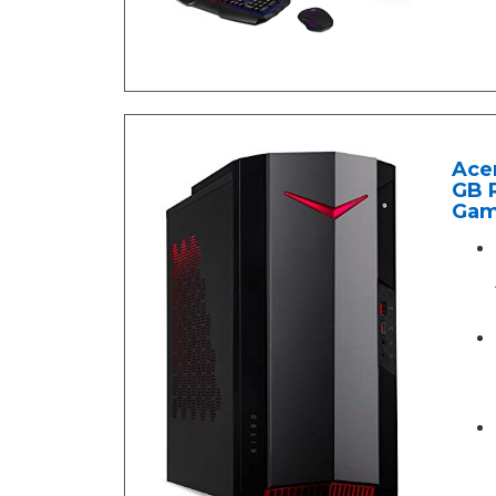
Acer
GB R
Gam