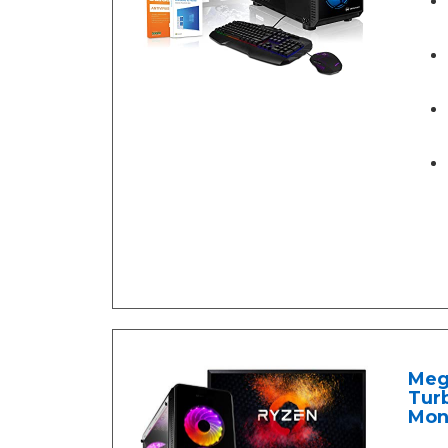
Meg
Turb
Moni