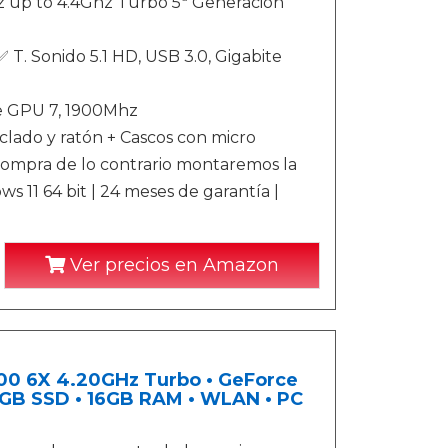
z up to 4.4Ghz Turbo 5ª Generación
. Sonido 5.1 HD, USB 3.0, Gigabite
e GPU 7, 1900Mhz
lado y ratón + Cascos con micro
compra de lo contrario montaremos la
ws 11 64 bit | 24 meses de garantía |
Ver precios en Amazon
00 6X 4.20GHz Turbo • GeForce
GB SSD • 16GB RAM • WLAN • PC