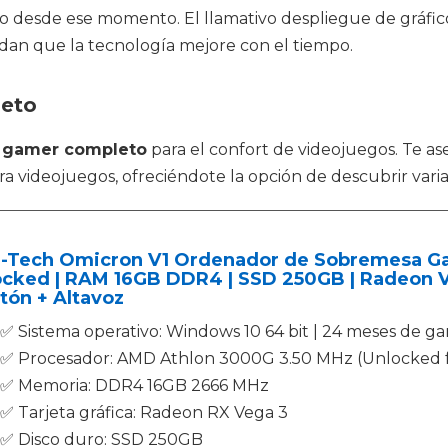
o desde ese momento. El llamativo despliegue de gráfic
an que la tecnología mejore con el tiempo.
leto
 gamer completo
para el confort de videojuegos. Te a
ra videojuegos, ofreciéndote la opción de descubrir vari
-Tech Omicron V1 Ordenador de Sobremesa Ga
cked | RAM 16GB DDR4 | SSD 250GB | Radeon Ve
tón + Altavoz
✅ Sistema operativo: Windows 10 64 bit | 24 meses de ga
✅ Procesador: AMD Athlon 3000G 3.50 MHz (Unlocked f
✅ Memoria: DDR4 16GB 2666 MHz
✅ Tarjeta gráfica: Radeon RX Vega 3
✅ Disco duro: SSD 250GB