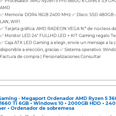
✅ Procesador: AMD Ryzen 5 Pro 5650G 6 Cores x 3,9 GH
AMD
✅ Memoria: DDR4 16GB 2400 MHz ✅ Disco: SSD 480GB ✅ T
LAN, WIFI
✅ Tarjeta gráfica: AMD RADEON VEGA N.° de núcleos d
✅ Monitor LED 24" FULLHD LED + KIT Gaming regalo Tec
✅ Caja ATX LED Gaming a elegir, envíe un mensaje a la 
disponible a elección, gracias ✅ Sistema operativo: Windo
Factura de compra | Personalizaciones Consultar
Gaming - Megaport Ordenador AMD Ryzen 5 36
1660 Ti 6GB • Windows 10 • 2000GB HDD • 240
er • Ordenador de sobremesa