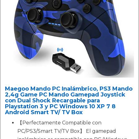
Maegoo Mando PC Inalámbrico, PS3 Mando
2,4g Game PC Mando Gamepad Joystick
con Dual Shock Recargable para
Playstation 3 y PC Windows 10 XP 7 8
Android Smart TV/ TV Box
【Perfectamente Compatible con
PC/PS3/Smart TV/TV Box】 El gamepad