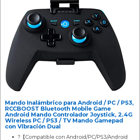
Mando Inalámbrico para Android / PC / PS3,
RCCBOOST Bluetooth Mobile Game
Android Mando Controlador Joystick, 2.4G
Wireless PC / PS3 / TV Mando Gamepad
con Vibración Dual
?【Compatible con Android/PC/PS3/Android